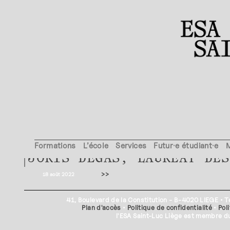
NEWS
Formations
L’école
Services
Futur·e étudiant·e
JORIS DEGAS, LAURÉAT DES
>>
18 août 2022
41, Boulevard de la Constitution - B-4020 LIEGE • 
Plan d'accès
•
Politique de confidentialité
•
Pol
l'ESA Saint-Luc Liège est membre 