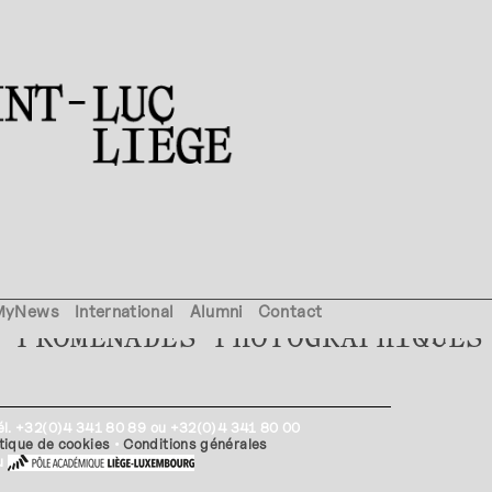
MyNews
International
Alumni
Contact
 PROMENADES PHOTOGRAPHIQUES
Tél. +32(0)4 341 80 89 ou +32(0)4 341 80 00
itique de cookies
•
Conditions générales
du