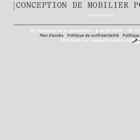
CONCEPTION DE MOBILIER P
4 décembre 2019
41, Boulevard de la Constitution - B-4020 LIEGE • Tél. 
Plan d'accès
•
Politique de confidentialité
•
Politique
l'ESA Saint-Luc Liège est membre du