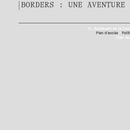
BORDERS : UNE AVENTURE 
41, Boulevard de la Con
Plan d'accès
•
Poli
l'ESA S