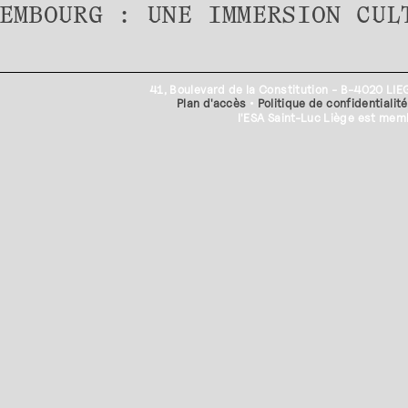
XEMBOURG : UNE IMMERSION CUL
41, Boulevard de la Constitution - B-4020 LI
Plan d'accès
•
Politique de confidentialité
l'ESA Saint-Luc Liège est me