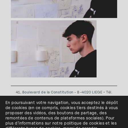
41, Boulevard de la Constitution - B-4020 LIEGE • Tél.
+32(0)4 341 80 89 ou +32(0)4 341 80 00
En poursuivant votre navigation, vous acceptez le dépôt
Plan d'accès
•
Politique de confidentialité
•
Politique de
de cookies
(en ce compris, cookies
tiers
destinés à
vous
cookies
•
Conditions générales
proposer des vidéos, des boutons de partage, des
l'ESA Saint-Luc Liège est membre du
remontées de contenus de plateformes sociales
)
.
Pour
plus d’informations sur notre politique de cookies et les