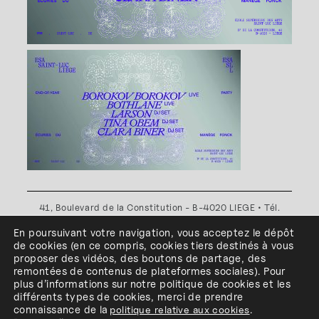
41, Boulevard de la Constitution - B-4020 LIEGE • Tél.
+32(0)4 341 80 89 ou +32(0)4 341 80 00
En poursuivant votre navigation, vous acceptez le dépôt
Plan d'accès
•
Politique de confidentialité
•
Politique de
de cookies
(en ce compris, cookies
tiers
destinés à
vous
cookies
•
Conditions générales
proposer des vidéos, des boutons de partage, des
l'ESA Saint-Luc Liège est membre du
remontées de contenus de plateformes sociales
)
.
Pour
plus d’informations sur notre politique de cookies et les
différents types de cookies, merci de prendre
connaissance de
la
politique relative aux cookies
.