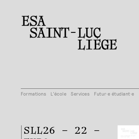
Formations
L’école
Services
Futur·e étudiant·e
SLL26 – 22 –