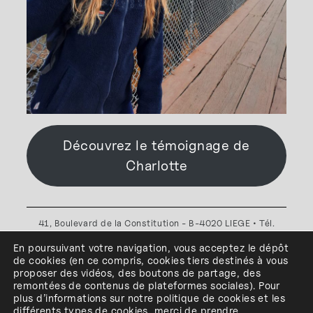
Découvrez le témoignage de
Charlotte
41, Boulevard de la Constitution - B-4020 LIEGE • Tél.
+32(0)4 341 80 89 ou +32(0)4 341 80 00
En poursuivant votre navigation, vous acceptez le dépôt
Plan d'accès
•
Politique de confidentialité
•
Politique de
de cookies
(en ce compris, cookies
tiers
destinés à
vous
cookies
•
Conditions générales
proposer des vidéos, des boutons de partage, des
l'ESA Saint-Luc Liège est membre du
remontées de contenus de plateformes sociales
)
.
Pour
plus d’informations sur notre politique de cookies et les
différents types de cookies, merci de prendre