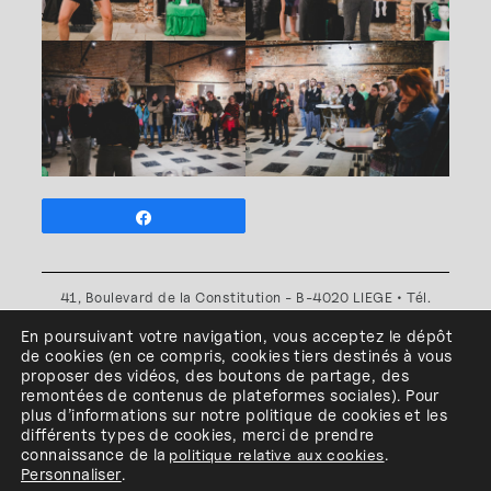
Partagez
41, Boulevard de la Constitution - B-4020 LIEGE • Tél.
+32(0)4 341 80 89 ou +32(0)4 341 80 00
En poursuivant votre navigation, vous acceptez le dépôt
Plan d'accès
•
Politique de confidentialité
•
Politique de
de cookies
(en ce compris, cookies
tiers
destinés à
vous
cookies
•
Conditions générales
proposer des vidéos, des boutons de partage, des
l'ESA Saint-Luc Liège est membre du
remontées de contenus de plateformes sociales
)
.
Pour
plus d’informations sur notre politique de cookies et les
différents types de cookies, merci de prendre
connaissance de
la
politique relative aux cookies
.
Personnaliser
.