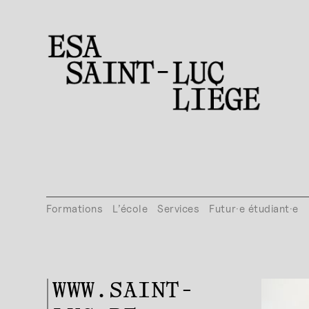
Formations
L’école
Services
Futur·e étudiant·e
WWW.SAINT-