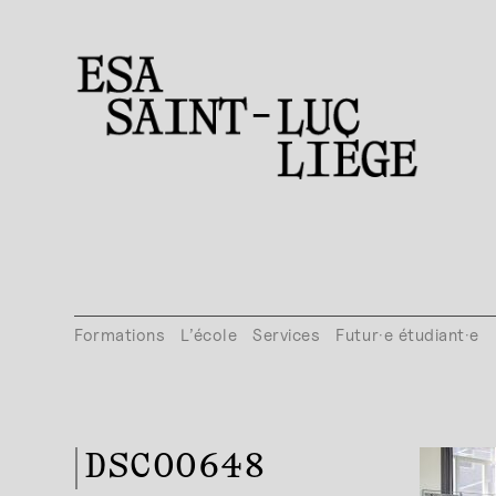
Formations
L’école
Services
Futur·e étudiant·e
DSC00648