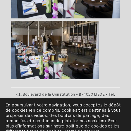
41, Boulevard de la Constitution - B-4020 LIEGE • Tél.
+32(0)4 341 80 89 ou +32(0)4 341 80 00
En poursuivant votre navigation, vous acceptez le dépôt
Plan d'accès
•
Politique de confidentialité
•
Politique de
de cookies
(en ce compris, cookies
tiers
destinés à
vous
cookies
•
Conditions générales
proposer des vidéos, des boutons de partage, des
l'ESA Saint-Luc Liège est membre du
remontées de contenus de plateformes sociales
)
.
Pour
plus d’informations sur notre politique de cookies et les