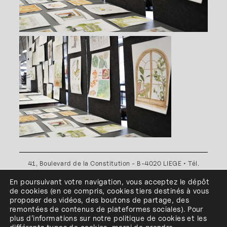
41, Boulevard de la Constitution - B-4020 LIEGE • Tél.
+32(0)4 341 80 89 ou +32(0)4 341 80 00
En poursuivant votre navigation, vous acceptez le dépôt
Plan d'accès
•
Politique de confidentialité
•
Politique de
de cookies
(en ce compris, cookies
tiers
destinés à
vous
cookies
•
Conditions générales
proposer des vidéos, des boutons de partage, des
l'ESA Saint-Luc Liège est membre du
remontées de contenus de plateformes sociales
)
.
Pour
plus d’informations sur notre politique de cookies et les