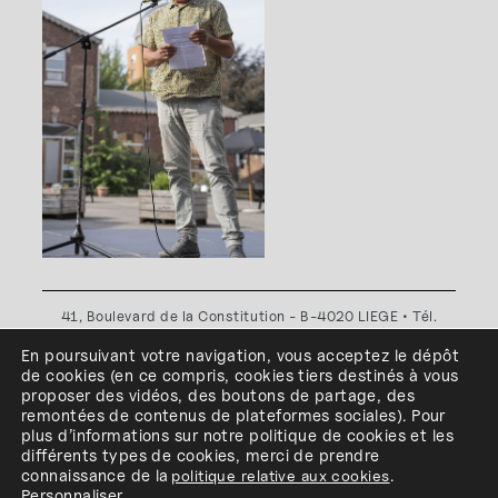
41, Boulevard de la Constitution - B-4020 LIEGE • Tél.
+32(0)4 341 80 89 ou +32(0)4 341 80 00
En poursuivant votre navigation, vous acceptez le dépôt
Plan d'accès
•
Politique de confidentialité
•
Politique de
de cookies
(en ce compris, cookies
tiers
destinés à
vous
cookies
•
Conditions générales
proposer des vidéos, des boutons de partage, des
l'ESA Saint-Luc Liège est membre du
remontées de contenus de plateformes sociales
)
.
Pour
plus d’informations sur notre politique de cookies et les
différents types de cookies, merci de prendre
connaissance de
la
politique relative aux cookies
.
Personnaliser
.