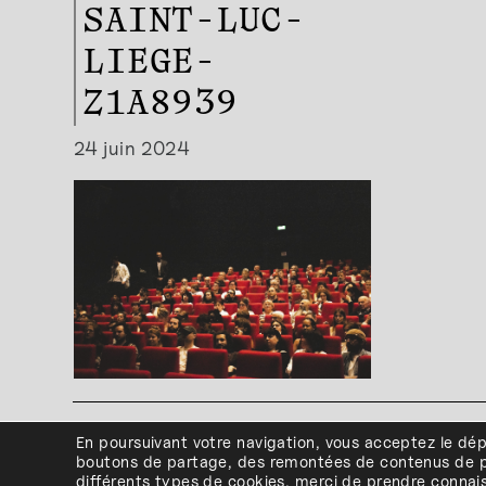
SAINT-LUC-
LIEGE-
Z1A8939
24 juin 2024
41, Boulevar
En poursuivant votre navigation, vous acceptez le dé
Plan d'
boutons de partage, des remontées de contenus de p
différents types de cookies, merci de prendre conna