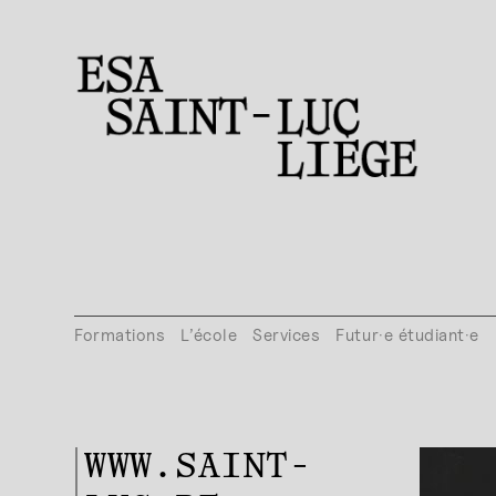
Formations
L’école
Services
Futur·e étudiant·e
WWW.SAINT-