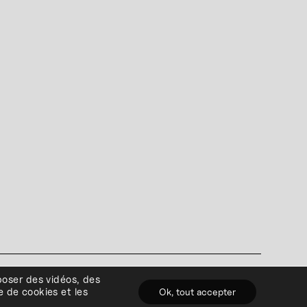
0)4 341 80 00
poser des vidéos, des
énérales
e de cookies et les
Ok, tout accepter