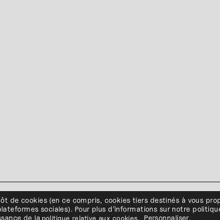
d de la Constitution - B-4020 LIEGE • Tél. +32(0)4 341 80 89 ou +32(
pôt de cookies
(en ce compris, cookies
tiers
destinés à
vous pro
accès
•
Politique de confidentialité
•
Politique de cookies
•
Conditions g
lateformes sociales
)
.
Pour plus d’informations sur notre politiqu
l'ESA Saint-Luc Liège est membre du
issance de
la
politique relative aux cookies
.
Personnaliser
.