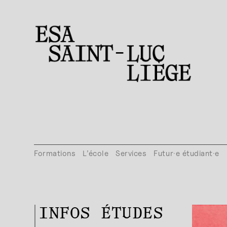
Formations
L’école
Services
Futur·e étudiant·e
INFOS ÉTUDES