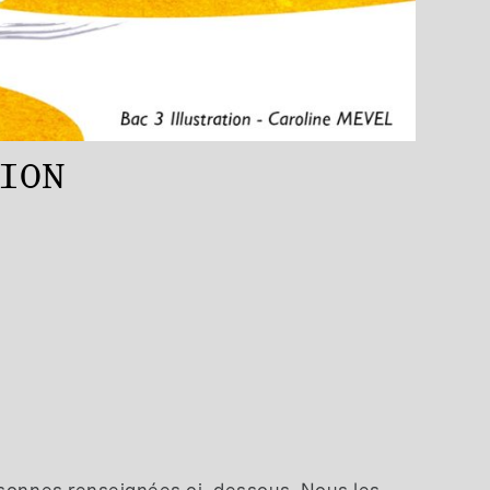
ION
.
ersonnes renseignées ci-dessous. Nous les