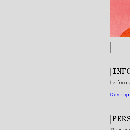
INF
La forma
Descript
PER
Si vous