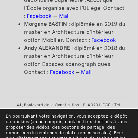
l’École organise avec l’ULiège. Contact
:
Facebook
—
Mail
Morgane BASTIN :
diplômée en 2019 du
master en Architecture d’intérieur,
option Mobilier. Contact :
Facebook
Andy ALEXANDRE
: diplômé en 2018 du
master en Architecture d’intérieur,
option Espaces scénographiques.
Contact :
Facebook
Mail
—
41, Boulevard de la Constitution - B-4020 LIEGE • Tél.
+32(0)4 341 80 89 ou +32(0)4 341 80 00
En poursuivant votre navigation, vous acceptez le dépôt
Plan d'accès
•
Politique de confidentialité
•
Politique de
de cookies
(en ce compris, cookies
tiers
destinés à
vous
cookies
•
Conditions générales
proposer des vidéos, des boutons de partage, des
l'ESA Saint-Luc Liège est membre du
remontées de contenus de plateformes sociales
)
.
Pour