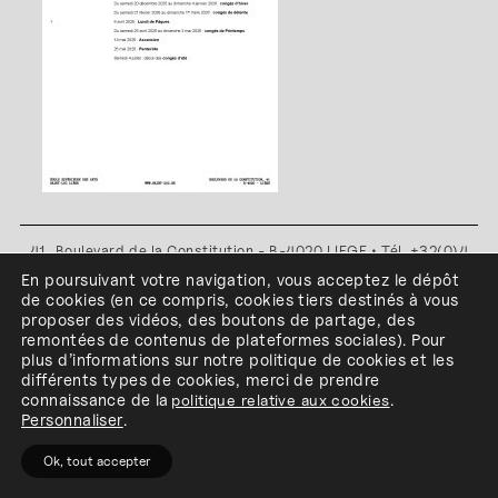
41, Boulevard de la Constitution - B-4020 LIEGE • Tél. +32(0)4
341 80 89 ou +32(0)4 341 80 00
En poursuivant votre navigation, vous acceptez le dépôt
Plan d'accès
•
Politique de confidentialité
•
Politique de cookies
•
de cookies
(en ce compris, cookies
tiers
destinés à
vous
Conditions générales
proposer des vidéos, des boutons de partage, des
remontées de contenus de plateformes sociales
)
.
Pour
l'ESA Saint-Luc Liège est membre du
plus d’informations sur notre politique de cookies et les
différents types de cookies, merci de prendre
connaissance de
la
politique relative aux cookies
.
Personnaliser
.
Ok, tout accepter