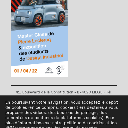
41, Boulevard de la Constitution - B-4020 LIEGE • Tél.
+32(0)4 341 80 89 ou +32(0)4 341 80 00
En poursuivant votre navigation, vous acceptez le dépôt
Plan d'accès
•
Politique de confidentialité
•
Politique de
de cookies
(en ce compris, cookies
tiers
destinés à
vous
cookies
•
Conditions générales
proposer des vidéos, des boutons de partage, des
l'ESA Saint-Luc Liège est membre du
remontées de contenus de plateformes sociales
)
.
Pour
plus d’informations sur notre politique de cookies et les
différents types de cookies, merci de prendre