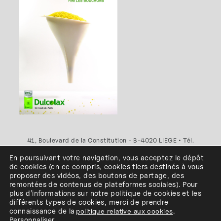
41, Boulevard de la Constitution - B-4020 LIEGE • Tél.
+32(0)4 341 80 89 ou +32(0)4 341 80 00
En poursuivant votre navigation, vous acceptez le dépôt
Plan d'accès
•
Politique de confidentialité
•
Politique de
de cookies
(en ce compris, cookies
tiers
destinés à
vous
cookies
•
Conditions générales
proposer des vidéos, des boutons de partage, des
l'ESA Saint-Luc Liège est membre du
remontées de contenus de plateformes sociales
)
.
Pour
plus d’informations sur notre politique de cookies et les
différents types de cookies, merci de prendre
connaissance de
la
politique relative aux cookies
.
Personnaliser
.