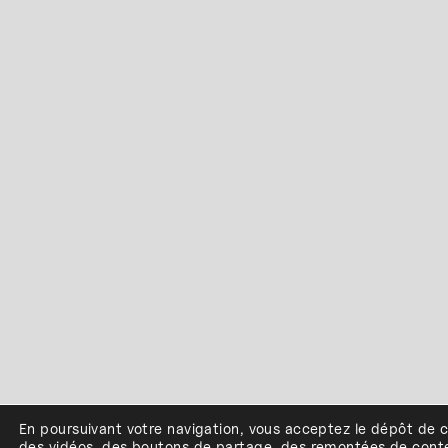
En poursuivant votre navigation, vous acceptez le dépôt de 
des vidéos, des boutons de partage, des remontées de cont