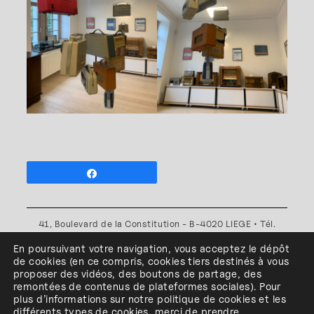
Partagez
41, Boulevard de la Constitution - B-4020 LIEGE • Tél.
+32(0)4 341 80 89 ou +32(0)4 341 80 00
En poursuivant votre navigation, vous acceptez le dépôt
Plan d'accès
•
Politique de confidentialité
•
Politique de
de cookies
(en ce compris, cookies
tiers
destinés à
vous
cookies
•
Conditions générales
proposer des vidéos, des boutons de partage, des
l'ESA Saint-Luc Liège est membre du
remontées de contenus de plateformes sociales
)
.
Pour
plus d’informations sur notre politique de cookies et les
différents types de cookies, merci de prendre