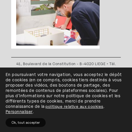
41, Boulevard de la Constitution - B-4020 LIEGE • Tél.
+32(0)4 341 80 89 ou +32(0)4 341 80 00
En poursuivant votre navigation, vous acceptez le dépôt
Plan d'accès
•
Politique de confidentialité
•
Politique de
de cookies
(en ce compris, cookies
tiers
destinés à
vous
cookies
•
Conditions générales
proposer des vidéos, des boutons de partage, des
l'ESA Saint-Luc Liège est membre du
remontées de contenus de plateformes sociales
)
.
Pour
plus d’informations sur notre politique de cookies et les
différents types de cookies, merci de prendre
connaissance de
la
politique relative aux cookies
.
Personnaliser
.
Ok, tout accepter