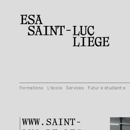
Formations
L’école
Services
Futur·e étudiant·e
WWW.SAINT-