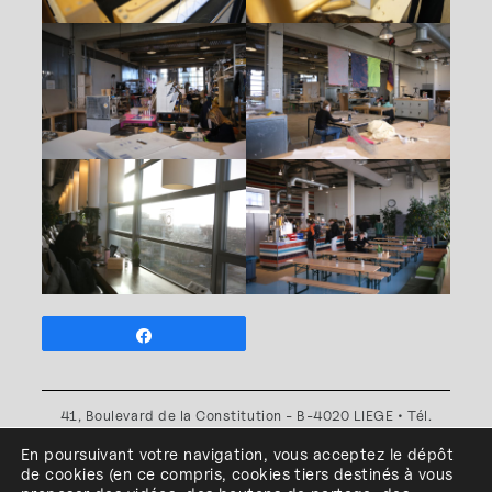
Partagez
41, Boulevard de la Constitution - B-4020 LIEGE • Tél.
+32(0)4 341 80 89 ou +32(0)4 341 80 00
En poursuivant votre navigation, vous acceptez le dépôt
Plan d'accès
•
Politique de confidentialité
•
Politique de
de cookies
(en ce compris, cookies
tiers
destinés à
vous
cookies
•
Conditions générales