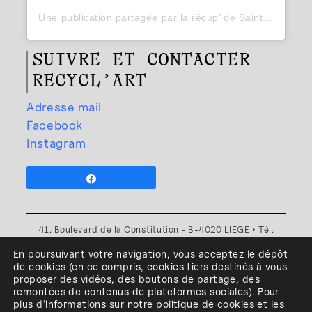
Une publication partagée par la récup’ de Saint-Luc Liège (@recycl.art_)
SUIVRE ET CONTACTER
RECYCL’ART
Adresse mail
Facebook
Instagram
Partagez
41, Boulevard de la Constitution - B-4020 LIEGE • Tél.
+32(0)4 341 80 89 ou +32(0)4 341 80 00
En poursuivant votre navigation, vous acceptez le dépôt
Plan d'accès
•
Politique de confidentialité
•
Politique de
de cookies
(en ce compris, cookies
tiers
destinés à
vous
cookies
•
Conditions générales
proposer des vidéos, des boutons de partage, des
l'ESA Saint-Luc Liège est membre du
remontées de contenus de plateformes sociales
)
.
Pour
plus d’informations sur notre politique de cookies et les