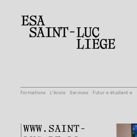
Formations
L’école
Services
Futur·e étudiant·e
WWW.SAINT-