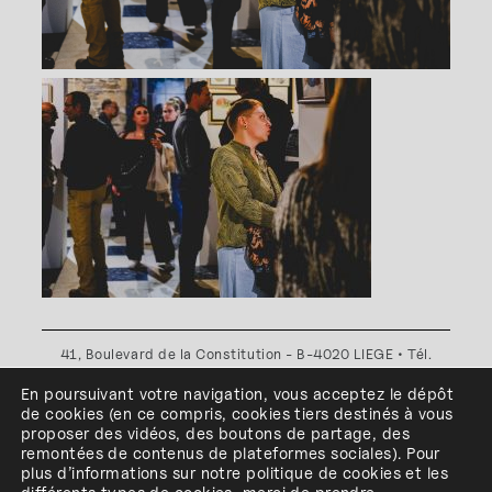
41, Boulevard de la Constitution - B-4020 LIEGE • Tél.
+32(0)4 341 80 89 ou +32(0)4 341 80 00
En poursuivant votre navigation, vous acceptez le dépôt
Plan d'accès
•
Politique de confidentialité
•
Politique de
de cookies
(en ce compris, cookies
tiers
destinés à
vous
cookies
•
Conditions générales
proposer des vidéos, des boutons de partage, des
l'ESA Saint-Luc Liège est membre du
remontées de contenus de plateformes sociales
)
.
Pour
plus d’informations sur notre politique de cookies et les