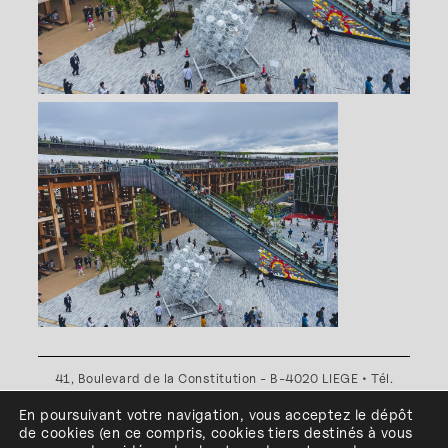
41, Boulevard de la Constitution - B-4020 LIEGE • Tél.
+32(0)4 341 80 89 ou +32(0)4 341 80 00
En poursuivant votre navigation, vous acceptez le dépôt
Plan d'accès
•
Politique de confidentialité
•
Politique de
de cookies
(en ce compris, cookies
tiers
destinés à
vous
cookies
•
Conditions générales