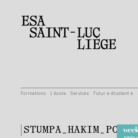
Formations
L’école
Services
Futur·e étudiant·e
STUMPA_HAKIM_POSTS