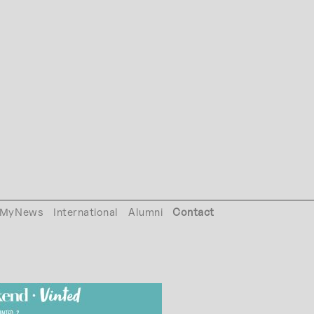
MyNews
International
Alumni
Contact
_PUB_20224