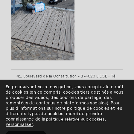
41, Boulevard de la Constitution - B-4020 LIEGE • Tél.
+32(0)4 341 80 89 ou +32(0)4 341 80 00
En poursuivant votre navigation, vous acceptez le dépôt
Plan d'accès
•
Politique de confidentialité
•
Politique de
de cookies
(en ce compris, cookies
tiers
destinés à
vous
cookies
•
Conditions générales
proposer des vidéos, des boutons de partage, des
l'ESA Saint-Luc Liège est membre du
remontées de contenus de plateformes sociales
)
.
Pour
plus d’informations sur notre politique de cookies et les
différents types de cookies, merci de prendre
connaissance de
la
politique relative aux cookies
.
Personnaliser
.