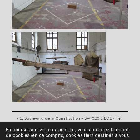
41, Boulevard de la Constitution - B-4020 LIEGE • Tél.
+32(0)4 341 80 89 ou +32(0)4 341 80 00
En poursuivant votre navigation, vous acceptez le dépôt
Plan d'accès
•
Politique de confidentialité
•
Politique de
de cookies
(en ce compris, cookies
tiers
destinés à
vous
cookies
•
Conditions générales