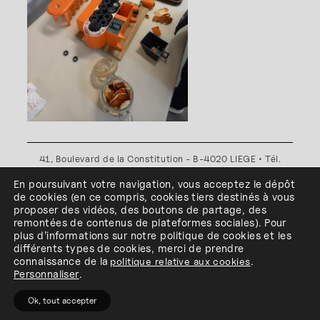
41, Boulevard de la Constitution - B-4020 LIEGE • Tél.
+32(0)4 341 80 89 ou +32(0)4 341 80 00
En poursuivant votre navigation, vous acceptez le dépôt
Plan d'accès
•
Politique de confidentialité
•
Politique de
de cookies
(en ce compris, cookies
tiers
destinés à
vous
cookies
•
Conditions générales
proposer des vidéos, des boutons de partage, des
l'ESA Saint-Luc Liège est membre du
remontées de contenus de plateformes sociales
)
.
Pour
plus d’informations sur notre politique de cookies et les
différents types de cookies, merci de prendre
connaissance de
la
politique relative aux cookies
.
Personnaliser
.
Ok, tout accepter