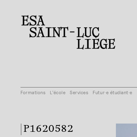
Formations
L’école
Services
Futur·e étudiant·e
P1620582