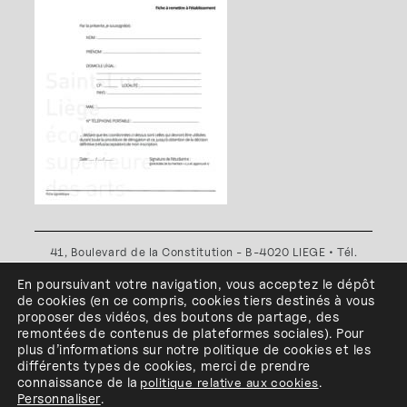
41, Boulevard de la Constitution - B-4020 LIEGE • Tél.
+32(0)4 341 80 89 ou +32(0)4 341 80 00
En poursuivant votre navigation, vous acceptez le dépôt
Plan d'accès
•
Politique de confidentialité
•
Politique de
de cookies
(en ce compris, cookies
tiers
destinés à
vous
cookies
•
Conditions générales
proposer des vidéos, des boutons de partage, des
l'ESA Saint-Luc Liège est membre du
remontées de contenus de plateformes sociales
)
.
Pour
plus d’informations sur notre politique de cookies et les
différents types de cookies, merci de prendre
connaissance de
la
politique relative aux cookies
.
Personnaliser
.