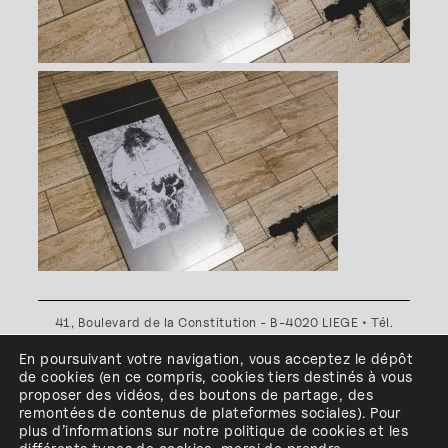
41, Boulevard de la Constitution - B-4020 LIEGE • Tél.
+32(0)4 341 80 89 ou +32(0)4 341 80 00
En poursuivant votre navigation, vous acceptez le dépôt
Plan d'accès
•
Politique de confidentialité
•
Politique de
de cookies
(en ce compris, cookies
tiers
destinés à
vous
cookies
•
Conditions générales
proposer des vidéos, des boutons de partage, des
l'ESA Saint-Luc Liège est membre du
remontées de contenus de plateformes sociales
)
.
Pour
plus d’informations sur notre politique de cookies et les