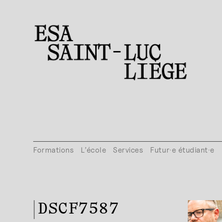
Formations
L’école
Services
Futur·e étudiant·e
DSCF7587