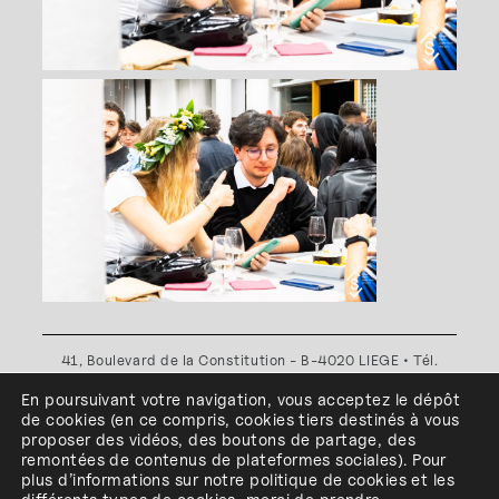
41, Boulevard de la Constitution - B-4020 LIEGE • Tél.
+32(0)4 341 80 89 ou +32(0)4 341 80 00
En poursuivant votre navigation, vous acceptez le dépôt
Plan d'accès
•
Politique de confidentialité
•
Politique de
de cookies
(en ce compris, cookies
tiers
destinés à
vous
cookies
•
Conditions générales
proposer des vidéos, des boutons de partage, des
l'ESA Saint-Luc Liège est membre du
remontées de contenus de plateformes sociales
)
.
Pour
plus d’informations sur notre politique de cookies et les