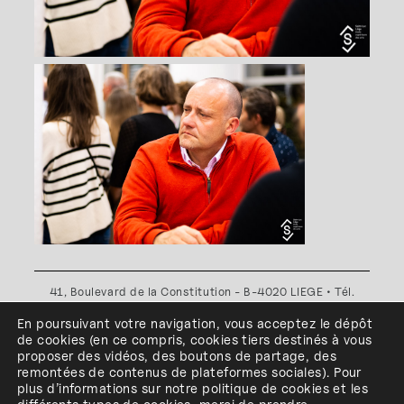
41, Boulevard de la Constitution - B-4020 LIEGE • Tél.
+32(0)4 341 80 89 ou +32(0)4 341 80 00
En poursuivant votre navigation, vous acceptez le dépôt
Plan d'accès
•
Politique de confidentialité
•
Politique de
de cookies
(en ce compris, cookies
tiers
destinés à
vous
cookies
•
Conditions générales
proposer des vidéos, des boutons de partage, des
l'ESA Saint-Luc Liège est membre du
remontées de contenus de plateformes sociales
)
.
Pour
plus d’informations sur notre politique de cookies et les