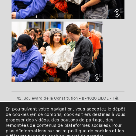
41, Boulevard de la Constitution - B-4020 LIEGE • Tél.
+32(0)4 341 80 89 ou +32(0)4 341 80 00
En poursuivant votre navigation, vous acceptez le dépôt
Plan d'accès
•
Politique de confidentialité
•
Politique de
de cookies
(en ce compris, cookies
tiers
destinés à
vous
cookies
•
Conditions générales
proposer des vidéos, des boutons de partage, des
l'ESA Saint-Luc Liège est membre du
remontées de contenus de plateformes sociales
)
.
Pour
plus d’informations sur notre politique de cookies et les