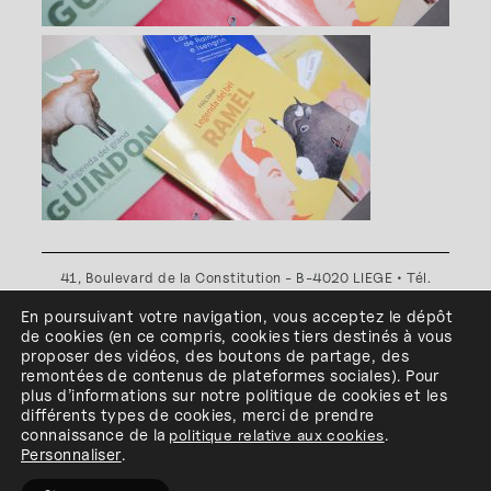
41, Boulevard de la Constitution - B-4020 LIEGE • Tél.
+32(0)4 341 80 89 ou +32(0)4 341 80 00
En poursuivant votre navigation, vous acceptez le dépôt
Plan d'accès
•
Politique de confidentialité
•
Politique de
de cookies
(en ce compris, cookies
tiers
destinés à
vous
cookies
•
Conditions générales
proposer des vidéos, des boutons de partage, des
l'ESA Saint-Luc Liège est membre du
remontées de contenus de plateformes sociales
)
.
Pour
plus d’informations sur notre politique de cookies et les
différents types de cookies, merci de prendre
connaissance de
la
politique relative aux cookies
.
Personnaliser
.