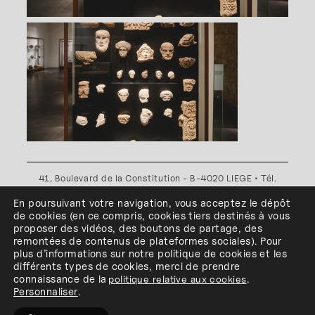
41, Boulevard de la Constitution - B-4020 LIEGE • Tél.
+32(0)4 341 80 89 ou +32(0)4 341 80 00
En poursuivant votre navigation, vous acceptez le dépôt
Plan d'accès
•
Politique de confidentialité
•
Politique de
de cookies
(en ce compris, cookies
tiers
destinés à
vous
cookies
•
Conditions générales
proposer des vidéos, des boutons de partage, des
l'ESA Saint-Luc Liège est membre du
remontées de contenus de plateformes sociales
)
.
Pour
plus d’informations sur notre politique de cookies et les
différents types de cookies, merci de prendre
connaissance de
la
politique relative aux cookies
.
Personnaliser
.