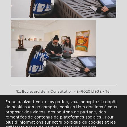
41, Boulevard de la Constitution - B-4020 LIEGE • Tél.
+32(0)4 341 80 89 ou +32(0)4 341 80 00
En poursuivant votre navigation, vous acceptez le dépôt
Plan d'accès
•
Politique de confidentialité
•
Politique de
de cookies
(en ce compris, cookies
tiers
destinés à
vous
cookies
•
Conditions générales
proposer des vidéos, des boutons de partage, des
l'ESA Saint-Luc Liège est membre du
remontées de contenus de plateformes sociales
)
.
Pour
plus d’informations sur notre politique de cookies et les