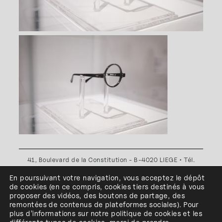
41, Boulevard de la Constitution - B-4020 LIEGE • Tél.
+32(0)4 341 80 89 ou +32(0)4 341 80 00
En poursuivant votre navigation, vous acceptez le dépôt
Plan d'accès
•
Politique de confidentialité
•
Politique de
de cookies
(en ce compris, cookies
tiers
destinés à
vous
cookies
•
Conditions générales
proposer des vidéos, des boutons de partage, des
l'ESA Saint-Luc Liège est membre du
remontées de contenus de plateformes sociales
)
.
Pour
plus d’informations sur notre politique de cookies et les