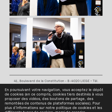
41, Boulevard de la Constitution - B-4020 LIEGE • Tél.
+32(0)4 341 80 89 ou +32(0)4 341 80 00
En poursuivant votre navigation, vous acceptez le dépôt
Plan d'accès
•
Politique de confidentialité
•
Politique de
de cookies
(en ce compris, cookies
tiers
destinés à
vous
cookies
•
Conditions générales
proposer des vidéos, des boutons de partage, des
l'ESA Saint-Luc Liège est membre du
remontées de contenus de plateformes sociales
)
.
Pour
plus d’informations sur notre politique de cookies et les