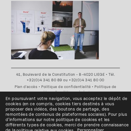
41, Boulevard de la Constitution - B-4020 LIEGE • Tél.
+32(0)4 341 80 89 ou +32(0)4 341 80 00
Plan d'accès
•
Politique de confidentialité
•
Politique de
cookies
•
Conditions générales
En poursuivant votre navigation, vous acceptez le dépôt de
l'ESA Saint-Luc Liège est membre du
cookies
(en ce compris, cookies
tiers
destinés à
vous
proposer des vidéos, des boutons de partage, des
remontées de contenus de plateformes sociales
)
.
Pour plus
d’informations sur notre politique de cookies et les
différents types de cookies, merci de prendre connaissance
de
la
politique relative aux cookies
.
Personnaliser
.