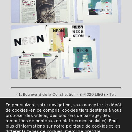
41, Boulevard de la Constitution - B-4020 LIEGE • Tél.
+32(0)4 341 80 89 ou +32(0)4 341 80 00
En poursuivant votre navigation, vous acceptez le dépôt
Plan d'accès
•
Politique de confidentialité
•
Politique de
de cookies
(en ce compris, cookies
tiers
destinés à
vous
cookies
•
Conditions générales
proposer des vidéos, des boutons de partage, des
l'ESA Saint-Luc Liège est membre du
remontées de contenus de plateformes sociales
)
.
Pour
plus d’informations sur notre politique de cookies et les
différents types de cookies, merci de prendre