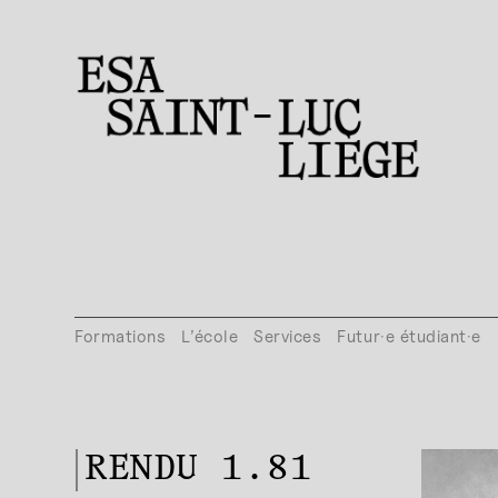
Formations
L’école
Services
Futur·e étudiant·e
RENDU 1.81