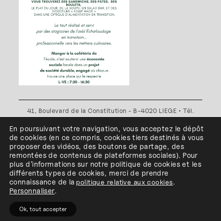
41, Boulevard de la Constitution - B-4020 LIEGE • Tél.
+32(0)4 341 80 89 ou +32(0)4 341 80 00
En poursuivant votre navigation, vous acceptez le dépôt
Plan d'accès
•
Politique de confidentialité
•
Politique de
de cookies
(en ce compris, cookies
tiers
destinés à
vous
cookies
•
Conditions générales
proposer des vidéos, des boutons de partage, des
l'ESA Saint-Luc Liège est membre du
remontées de contenus de plateformes sociales
)
.
Pour
plus d’informations sur notre politique de cookies et les
différents types de cookies, merci de prendre
connaissance de
la
politique relative aux cookies
.
Personnaliser
.
Ok, tout accepter