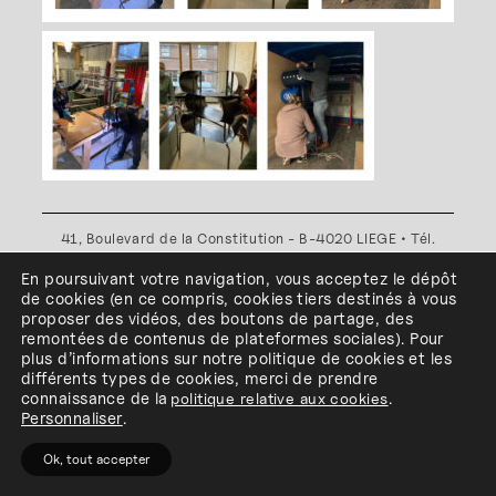
41, Boulevard de la Constitution - B-4020 LIEGE • Tél.
+32(0)4 341 80 89 ou +32(0)4 341 80 00
En poursuivant votre navigation, vous acceptez le dépôt
Plan d'accès
•
Politique de confidentialité
•
Politique de
de cookies
(en ce compris, cookies
tiers
destinés à
vous
cookies
•
Conditions générales
proposer des vidéos, des boutons de partage, des
l'ESA Saint-Luc Liège est membre du
remontées de contenus de plateformes sociales
)
.
Pour
plus d’informations sur notre politique de cookies et les
différents types de cookies, merci de prendre
connaissance de
la
politique relative aux cookies
.
Personnaliser
.
Ok, tout accepter